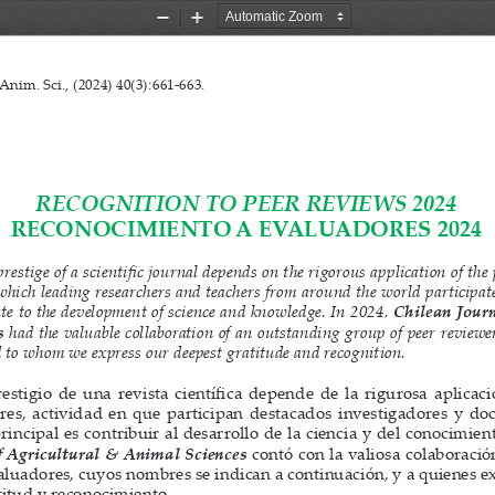
Zoom
Zoom
Out
In
RECONOCIMIENTO A EVALUADORES 2024
Anim. Sci., (2024) 40(3):
661-663.                                 
RECOGNITION TO PEER REVIEWS 2024
RECONOCIMIENTO A EVALUADORES 2024
restige of a scientific journal depends on the rigorous application of the
n which leading researchers and teachers from around the world participa
ute to the development of science and knowledge. In 2024, 
Chilean Journ
s
 had the valuable collaboration of an outstanding group of peer reviewe
d to whom we express our deepest gratitude and recognition.
estigio de una revista científica depende de la rigurosa aplicac
res, actividad en que participan destacados investigadores y do
incipal es contribuir al desarrollo de la ciencia y del conocimient
f Agricultural & Animal Sciences 
contó con la valiosa colaboraci
aluadores, cuyos nombres se indican a continuación, y a quienes e