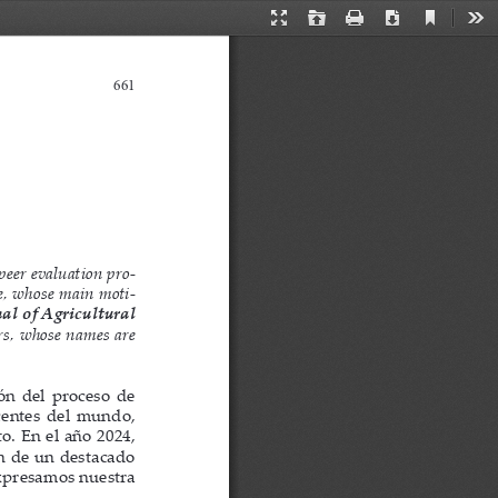
Current
Presentation
Open
Print
Download
Too
View
Mode
661
-
 peer evaluation pro
-
te, whose main moti
al of Agricultural 
rs, whose names are 
ión del proceso de 
centes del mundo, 
o. En el año 2024, 
ón de un destacado 
xpresamos nuestra 