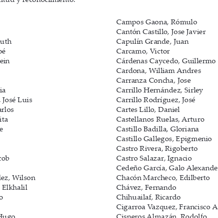
itud y reconocimiento. 
Campos Gaona, Rómulo
Cantón Castillo, Jose Javier
Ruth
Capulín Grande, Juan
oé
Carcamo, Victor
ein
Cárdenas Caycedo, Guillermo
Cardona, William Andres
Carranza Concha, Jose
ia
Carrillo Hernández, Sirley
 José Luis
Carrillo Rodríguez, José
arlos
Cartes Lillo, Daniel
ita
Castellanos Ruelas, Arturo
e
Castillo Badilla, Gloriana
Castillo Gallegos, Epigmenio
Castro Rivera, Rigoberto
cob
Castro Salazar, Ignacio 
Cedeño García, Galo Alexande
ez, Wilson
Chacón Marcheco, Edilberto
Elkhalil
Chávez, Fernando
o
Chihuailaf, Ricardo
Cigarroa Vazquez, Francisco A
 Hugo
Cisneros Almazán, Rodolfo