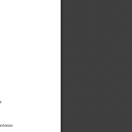
r
ntonio