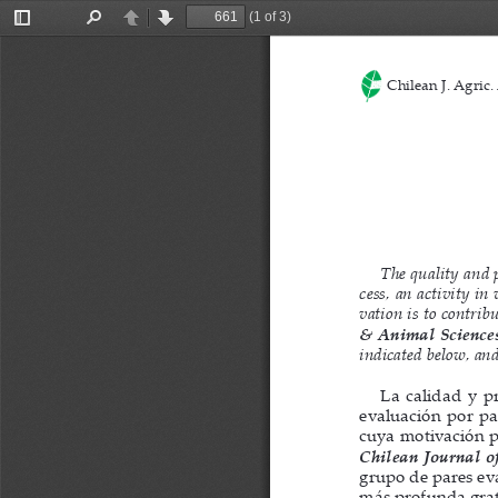
(1 of 3)
Toggle
Find
Previous
Next
Sidebar
Chilean J. Agric. 
The quality and p
cess, an activity i
vation is to contrib
& Animal Science
indicated below, an
La calidad y pr
evaluación por pa
cuya motivación pr
Chilean Journal o
grupo de pares ev