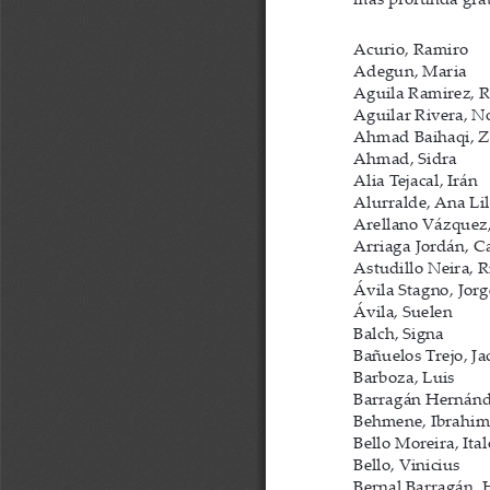
más profunda grat
Acurio, Ramiro
Adegun, Maria
Aguila Ramirez, 
Aguilar Rivera, N
Ahmad Baihaqi, Z
Ahmad, Sidra
Alia Tejacal, Irán 
Alurralde, Ana Lil
Arellano Vázquez,
Arriaga Jordán, C
Astudillo Neira, R
Ávila Stagno, 
Jorg
Ávila, Suelen
Balch, Signa
Bañuelos Trejo, Ja
Barboza, Luis
Barragán Hernánd
Behmene, Ibrahim 
Bello Moreira, Ital
Bello, Vinicius
Bernal Barragán,