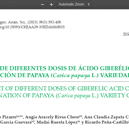
Zoom
Zoom
Out
In
gric. Anim. Sci., (2023) 39(3):
392-400.                                 
ric. Anim. Sci., (2023) 39(3):
392-400.  
i.org/10.29393/CHJAA39-35EDAM60035
IS
DE DIFERENTES DOSIS DE ÁCIDO GIBERÉLI
IÓN DE PAPAYA (
Carica papaya 
L.) 
VARIEDA
T OF DIFFERENT DOSES OF GIBERELIC ACID 
ATION OF PAPAYA (
Carica papaya
L.) 
VARIETY 
1a,2
1b
 Pizarro
*, Angie Aracely Rivas Chero
, Ana Claudia Zapata 
1d
1e
García Guevara
, Madai Ruesta López
 y Ricardo Peña-Castillo