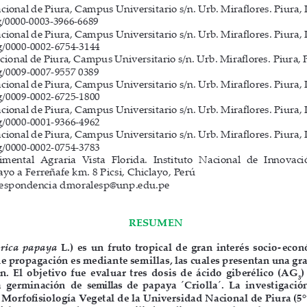
cional de Piura, Campus Universitario s/n. Urb. Miraflores. Piura, 
rg/0000-0003-3966-6689
cional de Piura, Campus Universitario s/n. Urb. Miraflores. Piura, 
rg/0000-0002-6754-3144
ional de Piura, Campus Universitario s/n. Urb. Miraflores. Piura, 
rg/0009-0007-9557 0389
cional de Piura, Campus Universitario s/n. Urb. Miraflores. Piura, 
rg/0009-0002-6725-1800
cional de Piura, Campus Universitario s/n. Urb. Miraflores. Piura, 
rg/0000-0001-9366-4962
cional de Piura, Campus Universitario s/n. Urb. Miraflores. Piura, 
rg/0000-0002-0754-3783
rimental  Agraria  Vista  Florida.  Instituto  Nacional  de  Innovació
ayo a Ferreñafe km. 8 Picsi, Chiclayo, Perú
correspondencia dmoralesp@unp.edu.pe 
RESUMEN
rica  papaya  
L.)  es  un  fruto  tropical  de  gran  interés  socio-  eco
de propagación es mediante semillas, las cuales presentan una g
.  El  objetivo  fue  evaluar  tres  dosis  de  ácido  giberélico  (AG
)
3
  germinación  de  semillas  de  papaya  
 ́
Criolla
 ́
.  La  investigación
orfofisiología Vegetal de la Universidad Nacional de Piura (5°1