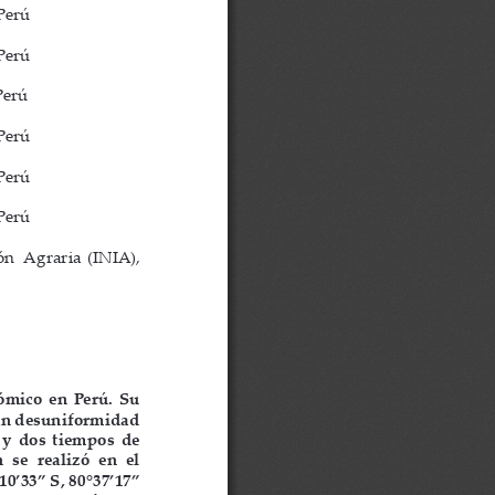
Perú 
Perú 
Perú 
Perú 
Perú 
Perú 
n  Agraria  (INIA),  
nómico  en  Perú.  Su  
ran desuniformidad 
  y  dos  tiempos  de  
  se  realizó  en  el  
0’33” S, 80°37’17” 