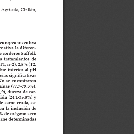
Agrícola, Chillán,
 europeo incentiva
nativa la diferen-
e corderos Suffolk
s  tratamientos  de
T1, n=2), 2,5% (T2,
fue inferior al pH
ias significativas
  No  se  encontraron
eínas (77,7-79,3%),
,9), dureza de car-
ción (24,1-35,8%) y
de carne cruda, ca-
on la inclusión de
5% de orégano seco
 carne determinadas