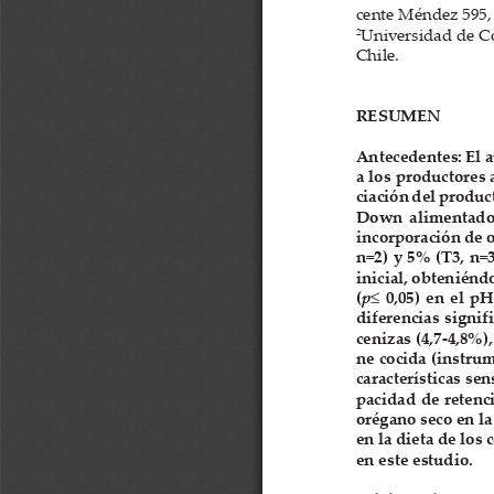
cente Méndez 595, 
2
Universidad de Co
Chile.
RESUMEN
Antecedentes: El a
a los productores 
ciación del produc
Down  alimentados  
incorporación de or
n=2) y 5% (T3, n=3
inicial, obteniénd
≤
(
p
0,05)  en  el  p
diferencias signifi
cenizas (4,7-4,8%),
ne cocida (instru
características se
pacidad de retenci
orégano seco en la
en la dieta de los
en este estudio.