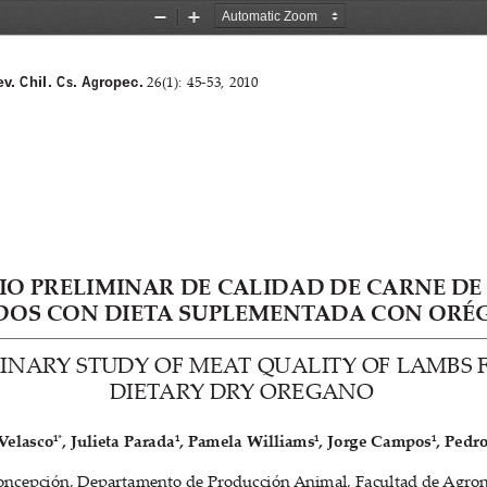
Zoom
Zoom
Out
In
v. Chil. Cs. Agropec.
26(1):  45-53,  2010
IO PRELIMINAR DE CALIDAD DE CARNE DE
DOS CON DIETA SUPLEMENTADA CON ORÉ
INARY STUDY OF MEAT QUALITY OF LAMBS 
DIETARY DRY OREGANO
1*
1
1
1
 Velasco
, Julieta Parada
, Pamela Williams
, Jorge Campos
, Pedr
oncepción, Departamento de Producción Animal, Facultad de Agron