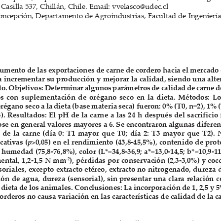
Casilla 537, Chillán, Chile. Email: vvelasco@udec.cl
ncepción, Departamento de Agroindustrias, Facultad de Ingeniería 
umento de las exportaciones de carne de cordero hacia el mercado
a incrementar su producción y mejorar la calidad, siendo una alter
to. Objetivos: Determinar algunos parámetros de calidad de carne d
con  suplementación  de  orégano  seco  en  la  dieta.  Métodos:  Lo
égano seco a la dieta (base materia seca) fueron: 0% (T0, n=2), 1% (
). Resultados: El pH de la carne a las 24 h después del sacrificio 
ose en general valores mayores a 6. Se encontraron algunas diferenc
H  de  la  carne  (día  0:  T1  mayor  que  T0;  día  2:  T3  mayor  que  T2).
cativas (
p
>0,05) en el rendimiento (43,8-45,5%), contenido de prot
 humedad (75,8-76,8%), color (L*=34,8-36,9; a*=13,0-14,5; b*=10,9-11
-2
mental, 1,2-1,5 N mm
), pérdidas por conservación (2,3-3,0%) y coc
nsoriales, excepto extracto etéreo, extracto no nitrogenado, dureza 
ón de agua, dureza (sensorial), sin presentar una clara relación c
 dieta de los animales. Conclusiones: La incorporación de 1, 2,5 y 
 corderos no causa variación en las características de calidad de la