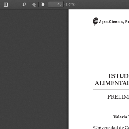
(1 of 9)
Toggle
Find
Previous
Next
Sidebar
Agro-Ciencia, Re
ESTUD
ALIMENTA
PRELIM
Valeria
1
Universidad de C