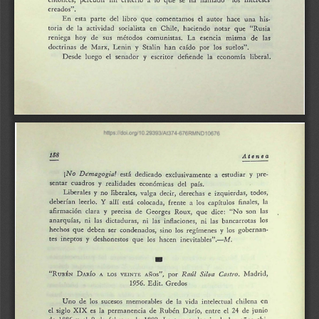
creados". 
En 
esta 
parte 
del 
libro 
que 
comentamos 
el 
autor 
hace 
una 
his-
toria 
de 
la 
actividad 
socialista 
en 
Chile, 
haciendo 
not~r 
que 
"Rusia 
reniega 
hoy 
de 
sus 
métodos 
comunistas. 
La 
esencia 
misma 
de 
las 
y 
doctrinas 
de 
Marx 
Lenin 
Stalin 
han 
caído 
por 
los 
suelos". 
Desde 
luego 
el 
senador 
escritor 
defiende 
la 
economb 
liberal. 
y 
168 
Aten 
ea 
¡No 
Demagogia! 
está 
dedicado 
exclusivamente 
a 
estudiar 
pre-
y 
sentar 
cuadros 
realidades 
económicas 
del 
país. 
y 
Liberales 
no 
liberales, 
valga 
decir, 
derechas 
e 
izquierdas, 
todos, 
y 
deberían 
leerlo. 
Y 
aHí 
está 
colocada, 
frente 
a 
los 
capítulos 
finales, 
la 
afirmación 
clara 
precisa 
de 
Georges 
Roux, 
que 
dice: 
' 
No 
son 
las 
y 
anarquías, 
ni 
las 
dictaduras, 
ni 
las 
inflaciones, 
ni 
las 
bancarrotas 
los 
hechos 
que 
deben 
ser 
condenados, 
sino 
los 
regímenes 
los 
gobernan-
y 
tes 
ineptos 
deshonestos 
que 
los 
h~cen 
inevitables".-/v/ 
. 
y 
• 
DARfo 
"RuBÉN 
AÑos", 
por 
Madrid, 
RatU 
Silva 
Castro. 
A 
Los 
VEINTE 
1956. 
Edit. 
Gredas 
Uno 
de 
los 
sucesos 
memorables 
de 
la 
vida 
intelectual 
chilena 
en 
el 
siglo 
XIX 
es 
permanencia 
de 
Rubén 
Darío, 
entre 
el 
24 
de 
junio 
fa 
el 
de 
1886 
9 
de 
febrero 
de 
1889. 
La 
trascendencia 
de 
los 
años 
chi-
y 