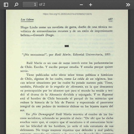
of 2
Toggle
Find
Zoom
Zoom
Too
Sidebar
Out
In
ttp 
1/ 
D1 
76 
157 
Los 
Libros 
I-Iugo 
Lindo 
como 
un 
novelista 
de 
garra, 
dueño 
de 
una 
técnica 
no-
velística 
de 
extraordinarios 
recursos 
de 
un 
estilo 
de 
impresionante 
y 
belleza.-Gonzalo 
Drago. 
-
Marí11. 
1955 
Raúl 
"¡No 
por 
Editorial 
Univen,~taria, 
DE 
1Acoc1Al", 
Raúl 
Ñfarín 
es 
un 
caso 
de 
sumo 
interés 
entre 
los 
parlamentarios 
d 
Chile. 
Escribe. 
Y 
escribe 
porque 
estudia. 
Y 
estudia 
porque 
quiere 
r 
ir. 
Ti 
ne 
publicad 
s 
ocho 
obras 
sobre 
temas 
políticos 
e 
históricos 
La 
caída 
de 
ttn 
régimen, 
de 
Chil 
, 
alguna 
de 
las 
cuales, 
como 
bus-
can 
-aclarar 
situaciones 
por 
las 
cuales 
ha 
pasado 
nuestro 
país. 
Tiene, 
Filosofía 
de 
la 
tragedia 
de 
Alemania, 
tan1bién, 
en 
la 
que 
demuestra 
u 
preocupación 
por 
los 
alcances 
que 
para 
el 
mundo 
ha 
tenido 
ten-
y 
Rap-anui 
Y 
drá 
drama 
de 
la 
Alemani-3 
dividida 
sojuzgada. 
en 
el 
y 
el 
e 
tá 
l 
hombre 
de 
Chil 
bu 
c:indo 
porqué 
de 
los 
niisterios 
que 
b 
rodean 
historia 
de 
Isla 
de 
Pascua 
y 
exponiendo 
el 
panorama 
fa 
integral 
de 
este 
pedazo 
de 
territorio 
chileno 
en 
los 
lejanos 
tnares 
del 
sur. 
¡No 
Demagogia! 
En 
Raúl 
Marín 
muestra 
el 
cuadro 
de 
los 
fra-
casos 
socialistas 
aclarando 
su 
posición 
al 
decir: 
"De 
ahí 
que 
he 
dicho 
n1ucha 
veces 
que, 
si 
creyera 
que 
el 
socialismo 
o 
el 
cOinunismo 
hicie-
ran 
las 
felicidad 
de 
los 
hombres, 
yo 
sería 
el 
más 
entusiasta 
de 
sus 
y 
defensores. 
No 
tengo 
mayores 
riquezas 
que 
defender 
m3l 
podría, 
entonces 
percudir 
mi 
criterio 
a 
lo 
que 
se 
ha 
llamado 
"los 
intereses 