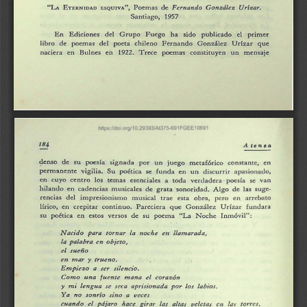
"LA 
Fernando 
González 
Urízar. 
ETERNIDAD 
Poemas 
de 
ESQUIVA", 
1957 
Santiago, 
En 
Ediciones 
del 
Grupo 
Fuego 
ha 
sido 
publicado 
el 
primer 
libro 
de 
poemas 
del' 
poeta 
chileno 
Fernando 
González 
Urízar 
que 
1922. 
naciera 
en 
Bulnes 
en 
Trece 
poemas 
constituyen 
un 
mensaje 
75-
1 
FG 
184 
ten~ 
a 
A 
denso 
de 
su 
poesía 
signada 
por 
un 
juego 
metafórico 
constante, 
en 
perm'!i.Ilente 
vigilia. 
Su 
poética 
se 
funda 
en 
un 
discurrir 
apasionado, 
en 
cuyo 
centro 
los 
temas 
esenciales 
a 
toda 
verdadera 
-
poesía 
se 
van 
hilando 
en 
cadencias 
musicales 
de 
grata 
sonoridad. 
Algo 
de 
las 
suge-
rencias 
del 
impresionismo 
musical 
trae 
esta 
obr,:;i, 
pero 
en 
arrebato 
lírico, 
en 
crepitar 
continuo. 
Pareciera 
que 
González 
Urízar 
fundara 
su 
poética 
en 
estos 
versos 
de 
su 
poema 
"La 
Noche 
Inmóvil": 
Nacido 
para 
tornar 
la 
noche 
en 
llamarada, 
la 
palabra 
en 
objeto, 
el 
suefio 
y 
en 
mar 
trueno. 
Empiezo 
a 
ser 
.silencio. 
Como 
una 
fuente 
mana 
el 
coraz6n 
mi 
lengua 
.se 
set:a 
aprisionada 
por 
los 
labios. 
y 
Y 
no 
sonrío 
sino 
a 
veces 
a 
cuando 
el 
páiaro 
hace 
girar 
las 
altas 
veletas 
en 
la 
torres. 