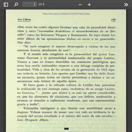
of 4
Toggle
Find
Zoom
Zoom
Too
Sidebar
Out
In
o 
Libroa 
Los 
183 
años, 
entre 
los 
cuales 
afgunos 
llevQban 
una 
vida 
de 
jocundidad 
dioni-
"ostentaban 
desde11osos 
el 
nietzscheanismo 
de 
su 
filo-
síaca 
otros 
y 
Le-
s
ofía", 
como 
los 
hermanos 
Vergara 
Bustamante. 
Es 
aquí 
donde 
y 
telier 
difiere 
de 
las 
apreciaciones 
hechas 
en 
torno 
a 
su 
gener-aci6n. 
Nos 
dice: 
"Se 
suele 
exagerar 
aspecto 
desarrapado 
vicioso 
de 
los 
que 
el 
y 
entonces 
éramos 
estudiantes 
de 
arte". 
es 
Y 
mentís 
más 
categórico 
la 
personalidad 
del 
pintor 
Lau-
el 
reano 
Guevara 
y 
la 
personalidad 
insobornable 
del 
propio 
Letelier. 
Vienen 
a 
caer 
en 
franco 
descrédito 
las 
constantes 
psicol'6gicas 
que 
otros 
han 
creído 
inalterables 
respecto 
a 
esta 
falange 
compleja 
de 
per-
1913 
sonalidad. 
Vida 
y 
obra 
de 
los 
artistas 
de 
la 
generación 
de 
espe-
ran 
todavía 
su 
historia. 
Los 
aportes 
que 
Letelier 
nos 
ha 
dado 
ilumi-
na 
estancias, 
ponen 
orden 
en 
ciertas 
penumbras 
e 
incitan 
a 
un 
co-
nocimiento 
más 
íntimo 
de 
aquella 
época. 
El 
buen 
gusto 
la 
refinada 
cultura 
de 
Letelier 
han 
permitido 
y 
la 
realización 
de 
esta 
estampa 
justa, 
verdadera, 
de 
su 
amigo 
Laurea-
pintor 
que 
dejará 
a 
su. 
país 
un 
aporte 
considerable, 
no 
Guevara, 
"  . . 
en 
que 
los 
ele111entos 
de 
clasicismo, 
que 
son 
belleza, 
moderación 
y 
ternura, 
se 
mezclan 
a 
influencias 
modernas, 
que 
son 
espontaneidad, 
gracia 
brillo". 
y 
Valoración 
inteligente 
que 
denota 
una 
sensibilidad 
-ajena 
a 
y 
dogn1as. 
Valiosa 
manera 
de 
poner 
una 
vez 
más 
en 
evidencia 
la 
je-
el 
rarquía 
del 
artista 
estudiado 
talento 
del 
autor 
de 
este 
estudio.-
y 
-
Luis 
Droguett 
Alf 
aro. 