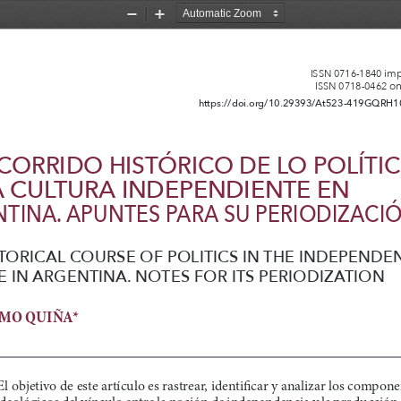
Zoom
Zoom
Out
In
 im
ISSN 0716-1840
 on
ISSN 0718-0462
https://doi.org/10.29393/At523-419GQRH
ECORRIDO HISTÓRICO DE LO POLÍTI
A CULTURA INDEPENDIENTE EN 
TINA. APUNTES PARA SU PERIODIZACI
TORICAL COURSE OF POLITICS IN THE INDEPENDEN
E IN ARGENTINA. NOTES FOR ITS PERIODIZATION
MO QUIÑA* 
El objetivo de este artículo es rastrear, identifi car y analizar los compone
 ideológicos del vínculo entre la noción de independencia y la producción 