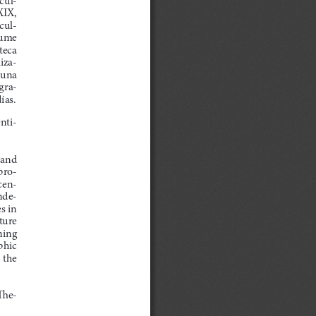
XIX, 
cul-
sume 
teca 
iza-
 una 
gra-
ías.
nti-
 and  
pro-
cen-
nde-
s in 
ture 
ning  
phic 
the  
  e-