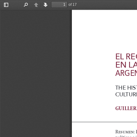
of 17
Toggle
Find
Previous
Next
Sidebar
EL R
EN L
ARGEN
THE HIS
CULTUR
GUILLER
Resumen:
políticos e