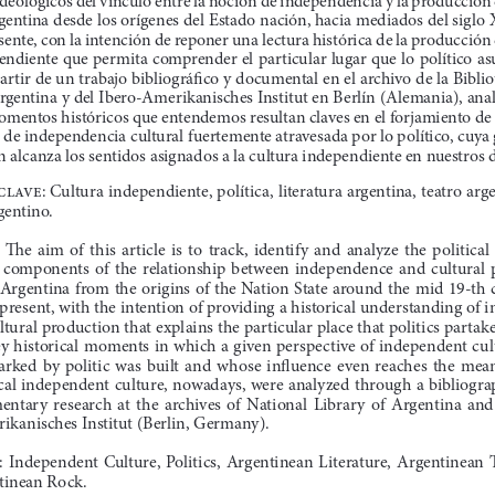
gentina desde los orígenes del Estado nación, hacia mediados del siglo 
esente, con la intención de reponer una lectura histórica de la producción 
endiente que permita comprender el particular lugar que lo político a
partir de un trabajo bibliográfi co y documental en el archivo de la Biblio
gentina y del Ibero-Amerikanisches Institut en Berlín (Alemania), anal
mentos históricos que entendemos resultan claves en el forjamiento de
 de independencia cultural fuertemente atravesada por lo político, cuya 
n alcanza los sentidos asignados a la cultura independiente en nuestros d
clave:
Cultura independiente, política, literatura argentina, teatro arge
gentino. 
Th   e  aim  of  this  article  is  to  track,  identify  and  analyze  the  political 
  components  of  the  relationship  between  independence  and  cultural  
 Argentina from the origins of the Nation State around the mid 19-th 
 present, with the intention of providing a historical understanding of i
tural production that explains the particular place that politics partake
 key historical moments in which a given perspective of independent cul
rked  by  politic  was  built  and  whose  infl  uence  even  reaches  the  mea
ocal independent culture, nowadays, were analyzed through a bibliogra
tary  research  at  the  archives  of  National  Library  of  Argentina  and  
ikanisches Institut (Berlin, Germany).
Independent  Culture,  Politics,  Argentinean  Literature,  Argentinean  Th 
tinean Rock. 