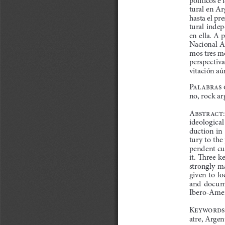
tural en Ar
hasta el pr
tural indep
en ella. A 
Nacional Ar
mos tres mo
perspectiva
vitación aú
Palabras 
no, rock ar
Abstract:
ideological
duction in
tury to the
pendent cul
it. Th  ree
strongly  ma
given to l
and  documen
Ibero-Amer
Keywords:  
atre, Argen