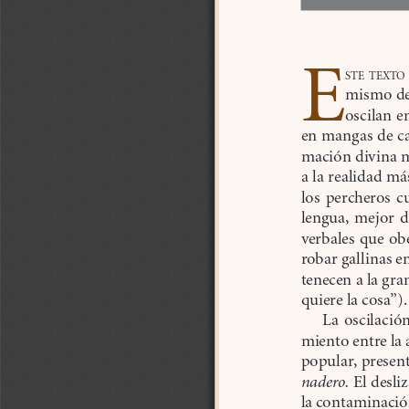
e
Ste
texto
mismo de 
oscilan e
en mangas de ca
mación divina me
a la realidad má
los  percheros  cu
lengua,  mejor  d
verbales que ob
robar gallinas e
tenecen a la gra
quiere la cosa”).
La  oscilación
miento entre la 
popular, presen
nadero.
 El desli
la contaminación