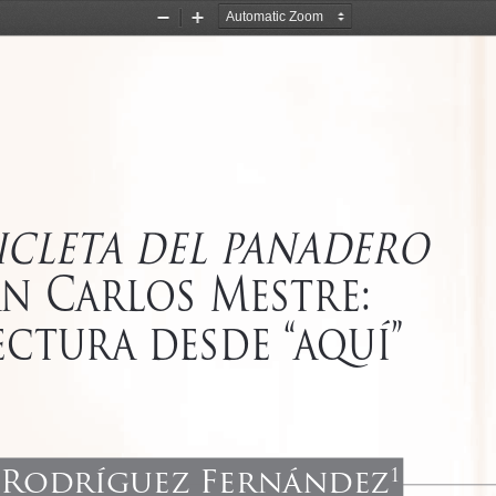
Zoom
Zoom
Out
In
cicleta del panadero
an Carlos Mestre: 
ectura desde “aquí”
 Rodríguez Fernández
1