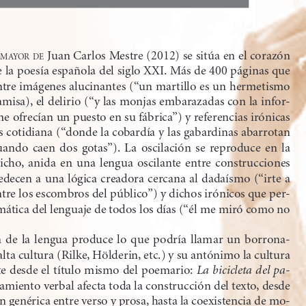
 Juan Carlos Mestre (2012) se sitúa en el corazón 
mayor
de
la poesía española del siglo xxI. Más de 400 páginas que 
ntre imágenes alucinantes (“un martillo es un hermetismo 
misa), el delirio (“y las monjas embarazadas con la infor
-
 ofrecían un puesto en su fábrica”) y referencias irónicas 
s cotidiana (“donde la cobardía y las gabardinas abarrotan 
ando  caen  dos  gotas”).  La  oscilación  se  reproduce  en  la  
icho,  anida  en  una  lengua  oscilante  entre  construcciones  
edecen a una lógica creadora cercana al dadaísmo (“irte a 
ntre los escombros del público”) y dichos irónicos que per
-
mática del lenguaje de todos los días (“él me miró como no 
  de  la  lengua  produce  lo  que  podría  llamar  un  borrona-
alta cultura (Rilke, Hölderin, etc.) y su antónimo la cultura 
te desde el título mismo del poemario: 
La bicicleta del pa-
zamiento verbal afecta toda la construcción del texto, desde 
 genérica entre verso y prosa, hasta la coexistencia de mo-