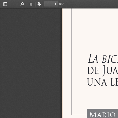
of 8
Toggle
Find
Previous
Next
Sidebar
La bi
de Ju
una l
Mario