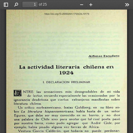
of 25
Toggle
Find
Zoom
Zoom
Too
Sidebar
Out
In
Alfonso
Escudero
La
actividad
literaria
chilena
en
1924
I.
DECLARACION
PRELIMINAR
sensaciones
más
desagradables
de
mi
vida
NTRE
las
de
lector,
recuerdo
especialmente
las
ocasionadas
por
la
ignorancia
desdeñosa
que
ciertos
extranjeros
manifiestan
sobre
literatura
chilena.
su
libro
so
Un
crítico
norteamericano.
Isaías
Goldberg.
en
bre
La
literatura
hispanoamericana,
habla
hasta
de
un
señor
figuren,
que
debe
ser
muy
conocido
en
su
barrio,
y
no
dice
una
palabra
de
Chile
sino
para
anotar
que
tal
cual
poeta
pasó
por
nuestra
tierra,
como
pudo
agregar
que
André
Gide,
por
ejemplo,
había
pisado
alguna
vez
tierras
de
Africa.
Ventura
García
Calderón,
que
todavía
no
puede
perdonar-