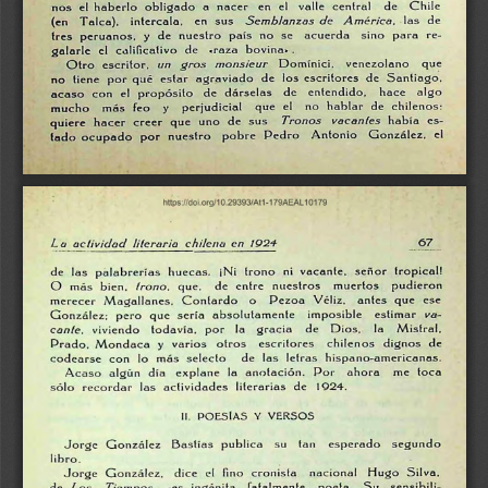
el
haberlo
obligado
a
nacer
en
el
valle
central
de
Chile
nos
(en
Talca),
intercala,
en
sus
Semblanzas
de
América,
las
de
tres
peruanos,
y
de
nuestro
país
no
se
acuerda
sino
para
re
galarle
el
calificativo
de
«raza
bovina»
.
Otro
escritor,
un
gros
monsieur
Domínici.
venezolano
que
no
tiene
por
qué
estar
agraviado
de
los
escritores
de
Santiago.
el
propósito
de
dárselas
de
entendido,
hace
algo
acaso
con
el
no
hablar
de
chilenos:
más
feo
y
perjudicial
que
mucho
de
sus
Tronos
vacantes
había
es-
quiere
hacer
creer
que
uno
tado
ocupado
por
nuestro
pobre
Pedro
Antonio
González,
el
67
La
actividad
literaria
chilena
en
1Q24
de
las
palabrerías
huecas.
¡Ni
trono
ni
vacante,
señor
tropical!
O
más
bien,
trono,
que.
de
entre
nuestros
muertos
pudieron
merecer
Magallanes.
Contardo
o
Pezoa
Véliz.
antes
que
ese
González;
pero
que
sería
absolutamente
imposible
estimar
va
de
Dios,
la
Mistral,
cante,
viviendo
todavía,
por
la
gracia
chilenos
dignos
de
Prado,
Mondaca
y
varios
otros
escritores
de
las
letras
hispano-americanas.
codearse
con
lo
más
selecto
Acaso
algún
día
explane
la
anotación.
Por
ahora
me
toca
sólo
recordar
las
actividades
literarias
de
1924.
II.
POESIAS
Y
VERSOS
Jorge
González
Bastías
publica
su
tan
esperado
segundo
libro.
Jorge
González,
dice
el
fino
cronista
nacional
Hugo
Silva.