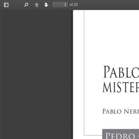
of 20
Toggle
Find
Previous
Next
Sidebar
Pabl
miste
Pablo Ner
Pedro 