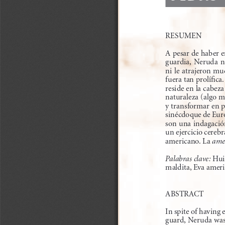
RESUMEn 
A pesar de haber e
guardia,  n
eruda  nu
ni le atrajeron mu
fuera tan prolífica
reside en la cabeza
naturaleza (algo mu
y transformar en p
sinécdoque de Eur
son una indagación
un ejercicio cerebr
americano. La 
ame
Palabras clave:
 Hui
maldita, Eva ameri
ABSTRACT
In spite of having 
guard, n
eruda was 