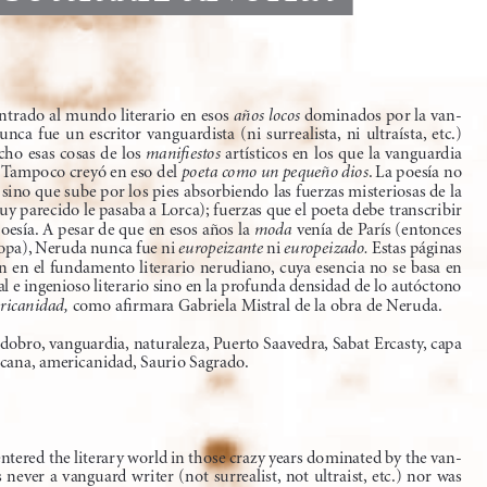
ntrado al mundo literario en esos 
años locos
 dominados por la van-
nca  fue  un  escritor  vanguardista  (ni  surrealista,  ni  ultraísta,  etc.)  
cho esas cosas de los 
manifiestos
 artísticos en los que la vanguardia 
. Tampoco creyó en eso del 
poeta como un pequeño dios
. La poesía no 
 sino que sube por los pies absorbiendo las fuerzas misteriosas de la 
y parecido le pasaba a Lorca); fuerzas que el poeta debe transcribir 
oesía. A pesar de que en esos años la 
moda
 venía de p
arís (entonces 
opa), n
eruda nunca fue ni 
europeizante
 ni 
europeizado.
 Estas páginas 
 en el fundamento literario nerudiano, cuya esencia no se basa en 
al e ingenioso literario sino en la profunda densidad de lo autóctono 
ricanidad,
 como afirmara gabriela Mistral de la obra de n
eruda. 
dobro, vanguardia, naturaleza, p
uerto Saavedra, Sabat Ercasty, capa
cana, americanidad, Saurio Sagrado. 
entered the literary world in those crazy years dominated by the van-
never a vanguard writer (not surrealist, not ultraist, etc.) nor was 