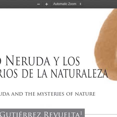
Zoom
Zoom
Out
In
o Neruda
 y los
rios de la naturaleza 
uda and the mysteries of nature
Gutiérrez Revuelta
1