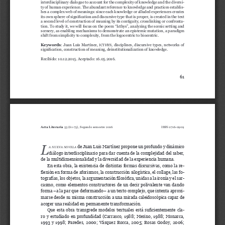
interdisciplinary dialogue to account for the complexity of knowledge and the diversi
-
ty of human experience. The abundant reference to knowledge and practices establis
-
hes a complex web of meanings: since each knowledge or alluded experiences creates 
its own sphere of signification and discursive type that is proper, is created in the text 
a second level of construction of meaning by its contiguity, crosslinking or confronta
-
tion. To study it, we will focus on the poem “Icthys”, analyzing the scenic setting and 
scenery, as enabling mechanisms to demonstrate an epistemic mutation, a paradigm 
shift from simplicity to complexity, from the logocentric to biocentric.
Keywords
:  Juan  Luis  Martínez,  
,  disciplines,  discursive  types,  networks  of  
ICTHYS
signification, construction of meaning, deinstitutionalization of knowledge.
Recibido: 10.12.2015. Aceptado: 16.05.2016.
61
Acta Literaria
53 (61-75), Segundo semestre 2016 
 0716-0909
ISSN
L
 de Juan Luis Martínez propone un profundo y dinámico 
A
nuev
A
noveLA
diálogo interdisciplinario para dar cuenta de la complejidad del saber, 
de la multidimensionalidad y la diversidad de la experiencia humana. 
En esta obra, la existencia de distintas formas discursivas, como la re
-
flexión en forma de aforismos, la construcción silogística, el collage, las fo
-
tografías, los objetos, la argumentación filosófica, unidas a la ironía y el sar
-
casmo,  como  elementos  constructores  de  un  decir  polivalente  van  dando  
forma –a la par que deformando– a un texto complejo, que intenta aproxi
-
marse desde su misma construcción a una mirada caleidoscópica capaz de 
acoger una realidad en permanente transformación.
Que esta obra transgrede modelos textuales está suficientemente cla
-
ro  y  estudiado  en  profundidad  (Carrasco,  1988;  Merino,  1988;  Monarca,  
1993  y  1998;  Paredes,  2000;  Vásquez  Rocca,  2005;  Rosas  Godoy,  2006;  