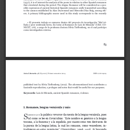
(1537), it is of interest the analysis of the poem in relation to other Spanish romances 
that circulated during the period. The elegiac Romance will be considered as a pos
-
sible expression of ancient historical Spanish romances orally transmitted according 
to the cannon established by Alan Deyermond and Mercedes Díaz Roig, among oth
-
ers.  A  primary  bibliographic  source  used  in  this  study  corresponds  to  the  recently  
  El  presente  trabajo  se  enmarca  dentro  del  proyecto  de  investigación  “Mal  tri
-
*
llada y peor sembrada tierra. En torno al Romance de Luis de Miranda” (UBA- CO
-
NICET, 176), a cargo de la profesora doctora Silvia Tieffemberg, en el cual participo 
como investigadora externa.
83
Acta Literaria
48 (83-100), Primer semestre 2014 
 0716-0909
ISSN
published  text  by  Silvia  Tieffemberg  (2012).  The  aforementioned  text  contributes  a  
facsimile reproduction, a prologue and notes that would be useful for our purposes.
Keywords
: Luis de Miranda, ancient Spanish romances, violence.
I. Romance, lengua vernácula y más
s
 la palabra 
romance
 da cuenta de la lengua vernácula, pues 
Abemos
que
tal  como  se  lee  en  Covarrubias:  “Este  nombre  es  genérico  a  la  lengua  
toscana,  a  la  francesa  y  a  la  española,  por  cuanto  estas  tres  derivaron  de  
la  pureza  de  la  lengua  latina,  la  cual  los  romanos,  como  vencedores,  in
-
trodujeron  en  estas  provincias”  (Covarrubias:  2006,  1415).  Si  buscando  