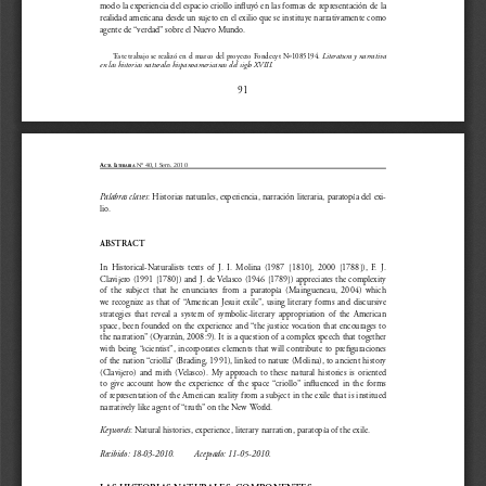
modo la experiencia del espacio criollo influyó en las formas de representación de la 
realidad americana desde un sujeto en el exilio que se instituye narrativamente como 
agente de “verdad” sobre el Nuevo Mundo.
*
Este trabajo se realizó en el marco del proyecto Fondecyt Nº1085194. 
Literatura y narrativa 
en las historias naturales hispanoamericanas del siglo XVIII.
91
A
 L
Nº 40, I Sem. 2010
CTA
ITERARIA
Palabras claves
: Historias naturales, experiencia, narración literaria, paratopía del exi-
lio.
ABSTRACT
In  Historical-Naturalists  texts  of  J.  I.  Molina  (1987  [1810],  2000  [1788]),  F.  J.  
Clavijero (1991 [1780]) and J. de Velasco (1946 [1789]) appreciates the complexity 
of  the  subject  that  he  enunciates  from  a  paratopía  (Maingueneau,  2004)  which  
we  recognize  as  that  of  “American  Jesuit  exile”,  using  literary  forms  and  discursive  
strategies  that  reveal  a  system  of  symbolic-literary  appropriation  of  the  American  
space, been founded on the experience and “the justice vocation that encourages to 
the narration” (Oyarzún, 2008:9). It is a question of a complex speech that together 
with  being  “scientist”,  incorporates  elements  that  will  contribute  to  prefiguraciones  
of the nation “criolla” (Brading, 1991), linked to nature (Molina), to ancient history 
(Clavijero)  and  mith  (Velasco).  My  approach  to  these  natural  histories  is  oriented  
to  give  account  how  the  experience  of  the  space  “criollo”  influenced  in  the  forms  
of representation of the American reality from a subject in the exile that is institued 
narratively like agent of “truth” on the New World.
Keywords
: Natural histories, experience, literary narration, paratopía of the exile.
Recibido: 18-03-2010.
Aceptado: 11-05-2010.