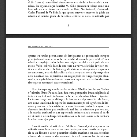
el 2010 actual, se manifestó directamente a través de las fuerzas de la natu-
raleza. En segundo lugar, Jennifer M. Valko presenta su trabajo como una 
forma de rescate crítico de una novela criollista, 
Don Helmuth, el colono
 de 
Carlos Fuenzalida Valdivia, la que aporta nuevos elementos de juicio en 
relación al carácter plural de la cultura chilena; es decir, constituida por 
5
A
 L
Nº 40, I Sem. 2010
CTA
ITERARIA
aportes  culturales  provenientes  de  inmigrantes  de  procedencia  europea  
principalmente; en este caso, la comunidad alemana, la que estableció una 
relación compleja con los habitantes originarios del sur del país; de este 
modo, Valko, sobre la base de este texto narrativo, relativiza la visión mí-
tica más difundida en la historiografía chilena contemporánea respecto a 
ese encuentro, a través del análisis del carácter y acciones del protagonista 
de la novela, el cual es percibido con rasgos positivos y negativos por el na-
rrador, integrándolo finalmente como una expresión más de los distintos 
tipos que componen el carácter nacional. 
El artículo que sigue es de doble autoría en él Niklas Bornhauser Neuber 
y Valentina Bravo Pelizzola leen desde una perspectiva interdisciplinaria el 
texto
Un soplo de vida, pulsaciones
 de la escritora brasilera Clarice Lispector. 
La lectura integra en un diálogo a la literatura y el psicoanálisis de Lacan, 
esto como una forma de superar los acercamientos psicobiográficos a la lite-
ratura y entender a ésta más bien como un dimensión hecha de lenguaje, un 
elemento insuficiente para codificar la realidad, convirtiendo, por lo tanto, 
a la práctica escritural en una experiencia límite; es decir, siempre al borde 
del silencio o de su desaparición, situación de la cual la obra de la escritora 
brasilera es un ejemplo.
A  continuación,  el  artículo  de  Adolfo  de  Nordenflycht  recupera  en  su  
reflexión textos latinoamericanos que constituyen una expresión anticipato-
ria de un discurso y de un pensamiento latinoamericano con características 
diferenciadoras respecto al pensamiento ilustrado europeo, las historias na-