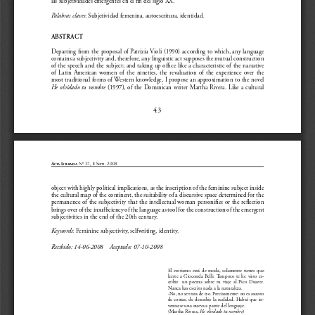
las subjetividades emergentes en el fin del siglo XX. 
Palabras claves
: Subjetividad femenina, autoescritura, identidad.
ABSTRACT
Departing from the proposal of Patrizia Violi (1990) according to which, any language 
contains a subjectivity and, therefore, any linguistic act supposes the mutual construction 
of the speech and the subject; and taking up office like a characteristic of the narrative 
of  Latin  American  women  of  the  nineties,  the  revaluation  of  the  experience  over  the  
most traditional forms of Western knowledge, I propose an approximation to the novel 
He olvidado tu nombre
 (1997), of the Dominican writer Martha Rivera. Like a cultural 
43
A
 L
Nº 37, II Sem. 2008
CTA
ITERARIA
object with highly political implications, as the inscription of the feminine subject inside 
the cultural map of the continent, the suitability of a discursive space determined for the 
permanence of the subjectivity that the intellectual woman personifies or the reflection 
brings over of the insufficiency of the language as tool for the construction of the emergent 
subjectivities in the end of the 20th century. 
Keywords
: Feminine subjectivity, selfwriting, identity.
Recibido: 14-06-2008    Aceptado: 07-10-2008
El  erotismo  está  de  moda,  solamente  tienes  que  
leerte  a  Gioconda  Belli.  Tampoco  te  he  visto  es-
cribir    un  poema  sobre  tu  viaje  al  Pico  Duarte.  
Nunca has escrito nada a la naturaleza.
-No, no se trata de eso. Precisamente: no es asunto 
de contar, de describir la realidad. Habrá que in-
ventarse una nueva a partir del lenguaje.
(Martha Rivera, 
He olvidado tu nombre
)