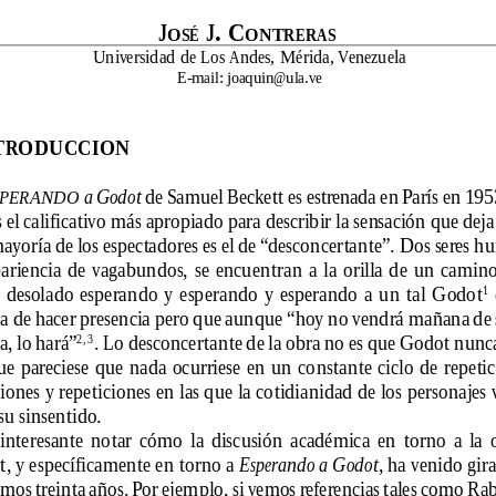
J
 J. C
OSÉ
ONTRERAS
Universidad de Los Andes, Mérida, Venezuela
E-mail: joaquin@ula.ve
NTRODUCCION
 a Godot
 de Samuel Beckett es estrenada en París en 19
SPERANDO
zás el calificativo más apropiado para describir la sensación que deja
mayoría de los espectadores es el de “desconcertante”. Dos seres 
ariencia  de  vagabundos,  se  encuentran  a  la  orilla  de  un  camino
  desolado  esperando  y  esperando  y  esperando  a  un  tal  Godot
 
1
a de hacer presencia pero que aunque “hoy no vendrá mañana de 
ta, lo hará”
. Lo desconcertante de la obra no es que Godot nunca
2, 3
ue pareciese  que nada ocurriese en un constante ciclo de repetic
iones y repeticiones en las que la cotidianidad de los personajes 
su sinsentido.
 interesante  notar  cómo  la  discusión  académica  en  torno  a  la  
t, y específicamente en torno a 
Esperando a Godot,
 ha venido gir
imos treinta años. Por ejemplo, si vemos referencias tales como Ra