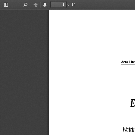
of 14
Toggle
Find
Previous
Next
Sidebar
Acta Lite
E
Waitin