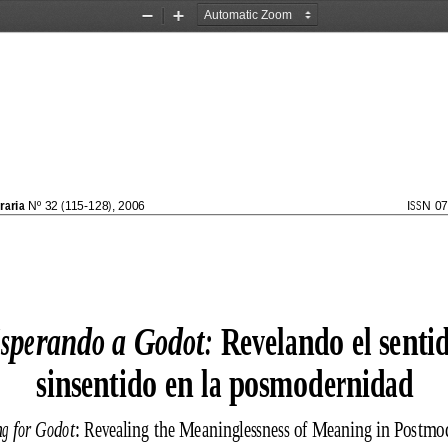
Zoom
Zoom
Out
In
raria
 Nº 32 (115-128), 2006
ISSN 0
sperando a Godot:
 Revelando el senti
sinsentido en la posmodernidad
g for Godot
: Revealing the Meaninglessness of Meaning in Postmo