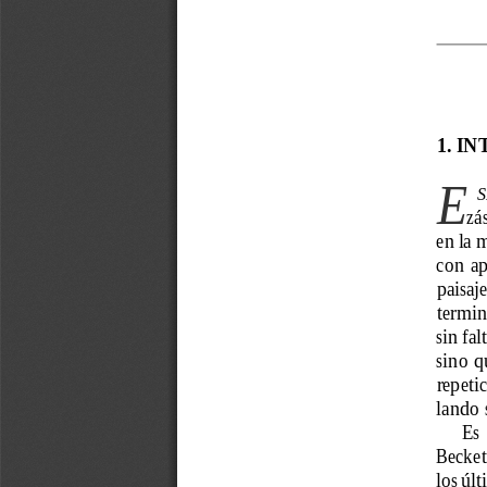
1. I
E
       
en la 
con  ap
paisaje
termin
sin fal
sino q
repetic
lando 
Es 
Becket
los últ