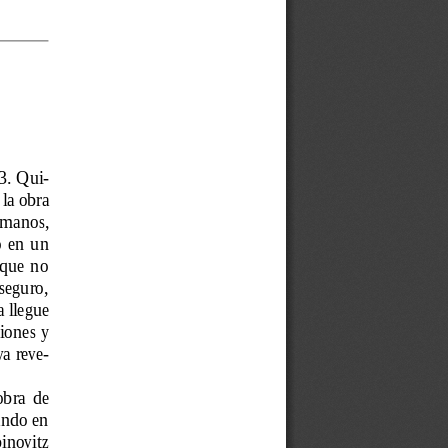
53. Qui-
 la obra
humanos,
  en  un
 que  no
seguro,
 llegue
iones y
va reve-
obra  de
ando en
binovitz