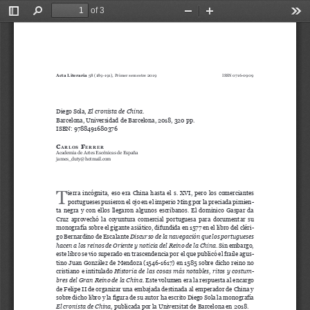
of 3
Toggle
Find
Zoom
Zoom
Too
Sidebar
Out
In
Acta Literaria
58 (189-191), Primer semestre 2019 
 0716-0909
ISSN
Diego Sola, 
El cronista de China
.
Barcelona, Universidad de Barcelona, 2018, 320 pp. 
ISBN: 9788491680376
C
 F
a r l o s
e r r e r
Academia de Artes Escénicas de España
james_duty@hotmail.com 
T
ierra  incógnita,  eso  era  China  hasta  el  s.  XVI,  pero  los  comerciantes  
portugueses pusieron el ojo en el imperio Ming por la preciada pimien
-
ta  negra  y  con  ellos  llegaron  algunos  escribanos.  El  dominico  Gaspar  da  
Cruz  aprovechó  la  coyuntura  comercial  portuguesa  para  documentar  su  
monografía sobre el gigante asiático, difundida en 1577 en el libro del cléri
-
go Bernardino de Escalante 
Discurso de la navegación que los portugueses 
hacen a los reinos de Oriente y noticia del Reino de la China
. Sin embargo, 
este libro se vio superado en trascendencia por el que publicó el fraile agus
-
tino Juan González de Mendoza (1546-1617) en 1585 sobre dicho reino no 
cristiano e intitulado 
Historia de las cosas más notables, ritos y costum
-
bres del Gran Reino de la China
. Este volumen era la respuesta al encargo 
de Felipe II de organizar una embajada destinada al emperador de China y 
sobre dicho libro y la figura de su autor ha escrito Diego Sola la monografía 
El cronista de China
, publicada por la Universitat de Barcelona en 2018.