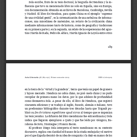
Sola escribe, fruto de su tesis doctoral, la biografía de Mendoza y la in
-
fluencia que tuvo su mencionado libro no solo en España, sino en Europa, 
con documentación obtenida en archivos de Barcelona, Cambridge, Sevilla 
y Madrid. El libro de Mendoza, para quien China es el ejemplo “supremo 
de una civilidad gentil”, es la sistematización de una nebulosa de informa
-
ciones,  una  miscelánea  de  materiales,  un  retrato  de  la  civilización  china  
mediante informaciones tanto de historia, como de geografía y tradiciones 
en su primera parte y, en la segunda, un relato de las experiencias del agus
-
tino Martín de Rada, Pedro de Alfaro, Martín Ignacio de Loyola entre otros 
189
Acta Literaria
58 (189-191), Primer semestre 2019 
 0716-0909
ISSN
en la tierra de la “virtud y la grandeza”, tierra que tenía un papel de granero 
y lujoso mercado. Mendoza no sabía chino, no pisó suelo chino y no pudo 
recopilar  de  primera  mano  los  datos,  por  lo  que  adolece  de  profundidad  
como  demuestra  Sola.  A  pesar  de  ello,  el  libro  de  Mendoza,  que  registró  
cincuenta ediciones y se tradujo al inglés, francés, alemán e italiano, tuvo 
un predominio bibliográfico durante tres décadas hasta que Trigault pu
-
blicó su 
De christiana expeditione apud sicras
 al tiempo que se imponían 
las tesis jesuitas. La difusión del libro mendozano fue extraordinaria y Sola 
indica que llegaron ejemplares a Quito y que fue leído por Góngora, Ba
-
rahona de Soto, Montaigne y Francis Bacon.
El  profesor  Diego  Sola  interpreta  el  texto  mendozano  en  su  contexto  
discursivo, explica con claridad el fracaso de la citada embajada y el motivo 
por el que España desistió de su idea de conquista y la dejó en manos de los 