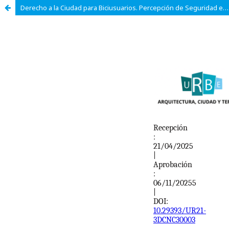
Derecho a la Ciudad para Biciusuarios. Percepción de Seguridad en las Ciclovías de Cuenca