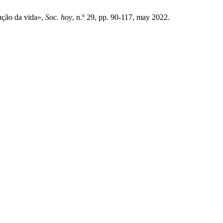
dução da vida»,
Soc. hoy
, n.º 29, pp. 90-117, may 2022.