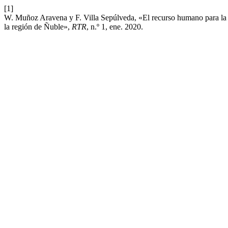
[1]
W. Muñoz Aravena y F. Villa Sepúlveda, «El recurso humano para la i
la región de Ñuble»,
RTR
, n.º 1, ene. 2020.