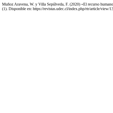
Muñoz Aravena, W. y Villa Sepúlveda, F. (2020) «El recurso humano p
(1). Disponible en: https://revistas.udec.cl/index.php/rtr/article/vie