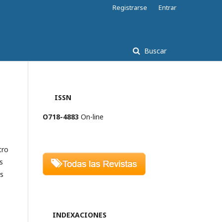
Registrarse
Entrar
Buscar
ISSN
O718-4883
On-line
tro
s
os
INDEXACIONES