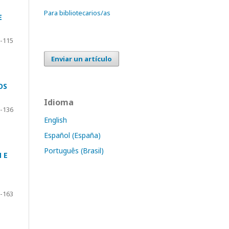
Para bibliotecarios/as
E
-115
Enviar un artículo
OS
Idioma
-136
English
Español (España)
Português (Brasil)
 E
-163