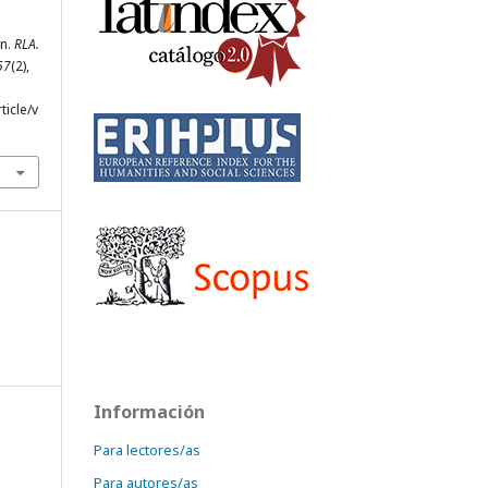
ón.
RLA.
57
(2),
ticle/v
Información
Para lectores/as
Para autores/as