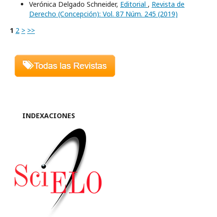
Verónica Delgado Schneider,
Editorial
,
Revista de
Derecho (Concepción): Vol. 87 Núm. 245 (2019)
1
2
>
>>
INDEXACIONES