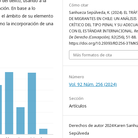
del delito, usando a la
Cómo citar
ión. En base a lo
Sanhueza Sepúlveda, K. (2024). EL TRÁ
en el ámbito de su elemento
DE MIGRANTES EN CHILE: UN ANÁLISIS
omo la incorporación de una
CRÍTICO DEL TIPO PENAL Y SU ADECU
CON EL ESTÁNDAR INTERNACIONAL.
Re
De Derecho (Concepción)
,
92
(256), 51-88.
https://doi.org/10.29393/RD256-3TMK
Más formatos de cita
Número
Vol. 92 Núm. 256 (2024)
Sección
Artículos
Derechos de autor 2024 Karen Sanh
Sepúlveda