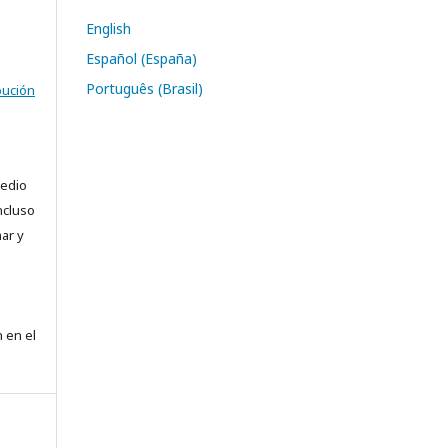
English
Español (España)
Português (Brasil)
bución
medio
ncluso
ar y
e
 en el