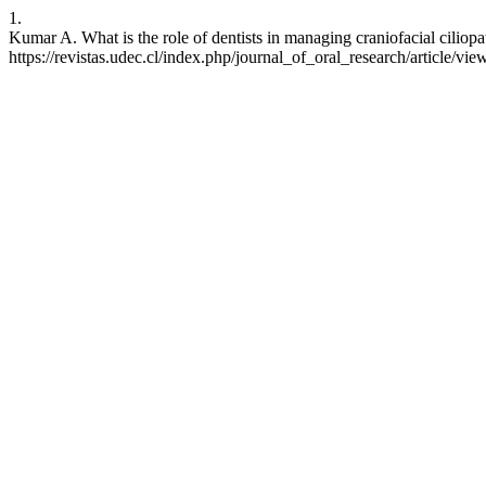
1.
Kumar A. What is the role of dentists in managing craniofacial ciliopa
https://revistas.udec.cl/index.php/journal_of_oral_research/article/vi