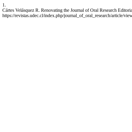
1.
Cártes Velásquez R. Renovating the Journal of Oral Research Editorial
https://revistas.udec.cl/index.php/journal_of_oral_research/article/vi