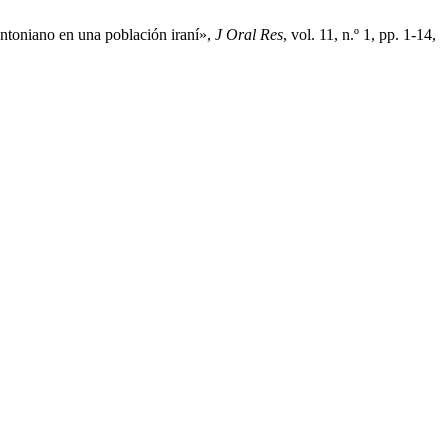
entoniano en una población iraní»,
J Oral Res
, vol. 11, n.º 1, pp. 1-14,