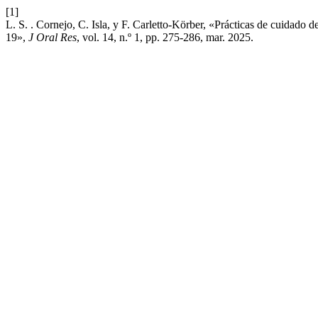
[1]
L. S. . Cornejo, C. Isla, y F. Carletto-Körber, «Prácticas de cuidado
19»,
J Oral Res
, vol. 14, n.º 1, pp. 275-286, mar. 2025.