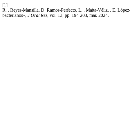
[1]
R. . Reyes-Mansilla, D. Ramos-Perfecto, L. . Maita-Véliz, . E. López-
bacterianos»,
J Oral Res
, vol. 13, pp. 194-203, mar. 2024.