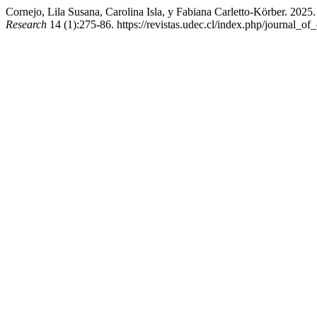
Cornejo, Lila Susana, Carolina Isla, y Fabiana Carletto-Körber. 2
Research
14 (1):275-86. https://revistas.udec.cl/index.php/journal_of