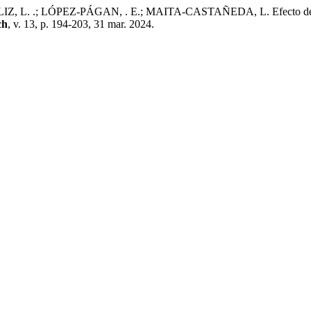
; LÓPEZ-PÁGAN, . E.; MAITA-CASTAÑEDA, L. Efecto de la adición 
ch
, v. 13, p. 194-203, 31 mar. 2024.