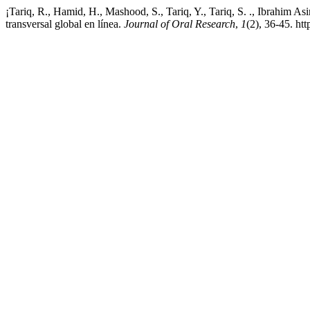
¡Tariq, R., Hamid, H., Mashood, S., Tariq, Y., Tariq, S. ., Ibrahim A
transversal global en línea.
Journal of Oral Research
,
1
(2), 36-45. ht