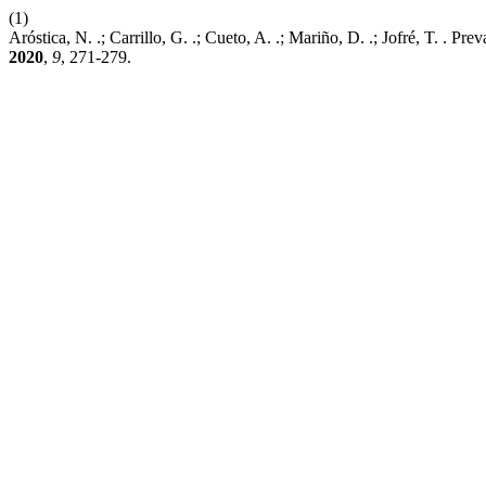
(1)
Aróstica, N. .; Carrillo, G. .; Cueto, A. .; Mariño, D. .; Jofré, T. 
2020
,
9
, 271-279.