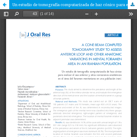
Un estudio de tomografía computarizada de haz cónico para evaluar el asa anterior y otras variaciones anatómicas en el área del foramen mentoniano en una población iraní