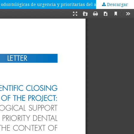
Descargar
Actas del seminario de clausura científica del proyecto: “Plataforma tecnológica semi-presencial de apoyo para atenciones odontológicas de urgencia y prioritarias del adulto mayor en el contexto de la pandemia COVID-19 en población chilena.