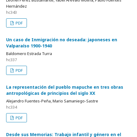
Leonel Pérez Bustamante, Yabel Arévalo Molina, Pablo Fuentes
Hernández
hc343
PDF
Un caso de Inmigración no deseada: japoneses en
Valparaíso 1900-1940
Baldomero Estrada Turra
hc337
PDF
La representación del pueblo mapuche en tres obras
antropológicas de principios del siglo XX
Alejandro Fuentes-Peña, Mario Samaniego-Sastre
hc334
PDF
Desde sus Memorias: Trabajo infantil y género en el