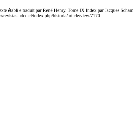
 établi e traduit par René Henry. Tome IX Index par Jacques Schamp, e
//revistas.udec.cl/index.php/historia/article/view/7170