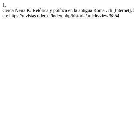
1.
Cerda Neira K. Retórica y política en la antigua Roma . rh [Internet]
en: https://revistas.udec.cl/index.php/historia/article/view/6854