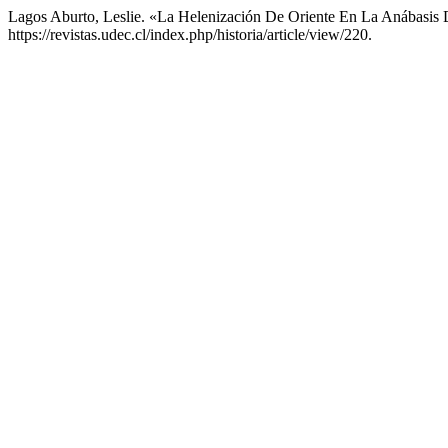
Lagos Aburto, Leslie. «La Helenización De Oriente En La Anábasi
https://revistas.udec.cl/index.php/historia/article/view/220.