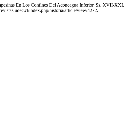
pesinas En Los Confines Del Aconcagua Inferior, Ss. XVII-XXI,
/revistas.udec.cl/index.php/historia/article/view/4272.