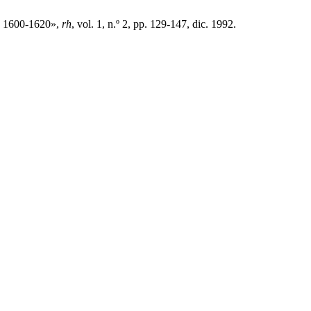
s, 1600-1620»,
rh
, vol. 1, n.º 2, pp. 129-147, dic. 1992.