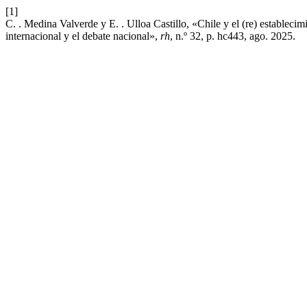
[1]
C. . Medina Valverde y E. . Ulloa Castillo, «Chile y el (re) estableci
internacional y el debate nacional»,
rh
, n.º 32, p. hc443, ago. 2025.