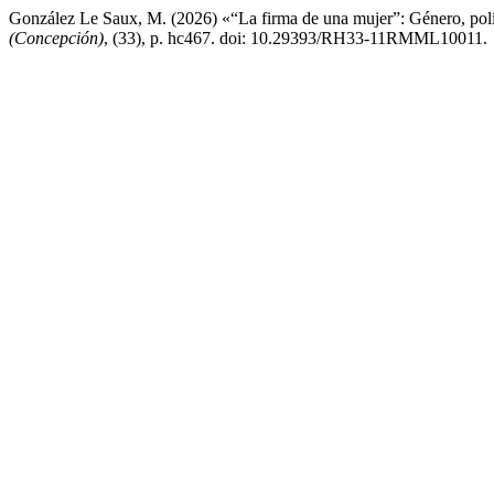
González Le Saux, M. (2026) «“La firma de una mujer”: Género, polít
(Concepción)
, (33), p. hc467. doi: 10.29393/RH33-11RMML10011.