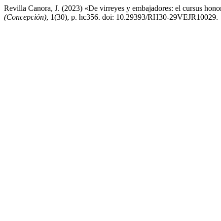
Revilla Canora, J. (2023) «De virreyes y embajadores: el cursus hon
(Concepción)
, 1(30), p. hc356. doi: 10.29393/RH30-29VEJR10029.