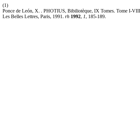
(1)
Ponce de León, X. . PHOTIUS, Bibiliotèque, IX Tomes. Tome I-VIII 
Les Belles Lettres, Paris, 1991.
rh
1992
,
1
, 185-189.