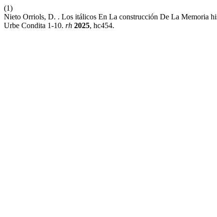
(1)
Nieto Orriols, D. . Los itálicos En La construcción De La Memoria h
Urbe Condita 1-10.
rh
2025
, hc454.