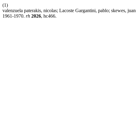
(1)
valenzuela paterakis, nicolas; Lacoste Gargantini, pablo; skewes, juan
1961-1970.
rh
2026
, hc466.