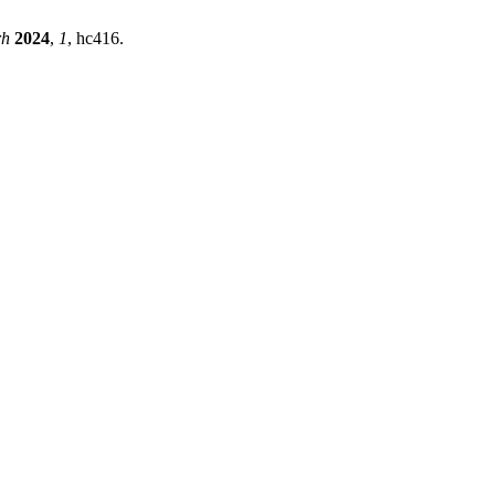
rh
2024
,
1
, hc416.