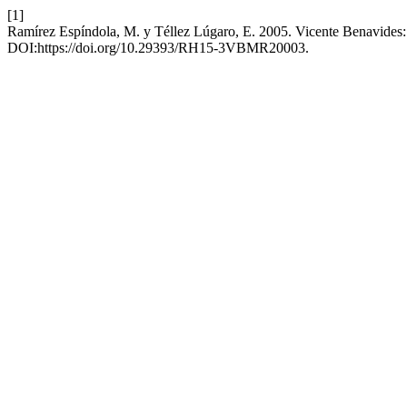
[1]
Ramírez Espíndola, M. y Téllez Lúgaro, E. 2005. Vicente Benavides:
DOI:https://doi.org/10.29393/RH15-3VBMR20003.