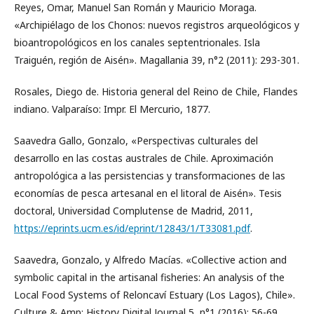
Reyes, Omar, Manuel San Román y Mauricio Moraga.
«Archipiélago de los Chonos: nuevos registros arqueológicos y
bioantropológicos en los canales septentrionales. Isla
Traiguén, región de Aisén». Magallania 39, n°2 (2011): 293-301.
Rosales, Diego de. Historia general del Reino de Chile, Flandes
indiano. Valparaíso: Impr. El Mercurio, 1877.
Saavedra Gallo, Gonzalo, «Perspectivas culturales del
desarrollo en las costas australes de Chile. Aproximación
antropológica a las persistencias y transformaciones de las
economías de pesca artesanal en el litoral de Aisén». Tesis
doctoral, Universidad Complutense de Madrid, 2011,
https://eprints.ucm.es/id/eprint/12843/1/T33081.pdf
.
Saavedra, Gonzalo, y Alfredo Macías. «Collective action and
symbolic capital in the artisanal fisheries: An analysis of the
Local Food Systems of Reloncaví Estuary (Los Lagos), Chile».
Culture & Amp; History Digital Journal 5, n°1 (2016): 56-69.