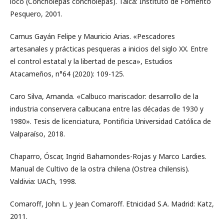
loco (Concholepas concholepas). Talca: Instituto de Fomento
Pesquero, 2001.
Camus Gayán Felipe y Mauricio Arias. «Pescadores
artesanales y prácticas pesqueras a inicios del siglo XX. Entre
el control estatal y la libertad de pesca», Estudios
Atacameños, n°64 (2020): 109-125.
Caro Silva, Amanda. «Calbuco mariscador: desarrollo de la
industria conservera calbucana entre las décadas de 1930 y
1980». Tesis de licenciatura, Pontificia Universidad Católica de
Valparaíso, 2018.
Chaparro, Óscar, Ingrid Bahamondes-Rojas y Marco Lardies.
Manual de Cultivo de la ostra chilena (Ostrea chilensis).
Valdivia: UACh, 1998.
Comaroff, John L. y Jean Comaroff. Etnicidad S.A. Madrid: Katz,
2011.